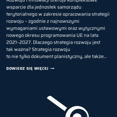
Rozwoju i Innowacji oferuje kompleksowe
wsparcie dla jednostek samorządu
terytorialnego w zakresie opracowania strategii
rozwoju – zgodnie z najnowszymi
wymaganiami ustawowymi oraz wytycznymi
nowego okresu programowania UE na lata
2021–2027. Dlaczego strategia rozwoju jest
tak ważna? Strategia rozwoju
to nie tylko dokument planistyczny, ale także…
OFERUJEMY
DOWIEDZ SIĘ WIĘCEJ
WSPARCIE
W PRZYGOTOWANIU
STRATEGII
ROZWOJU
GMIN
I POWIATÓW