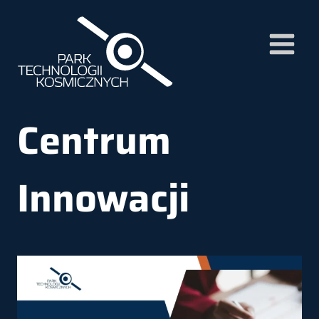
Przejdź
do
treści
Centrum
Innowacji